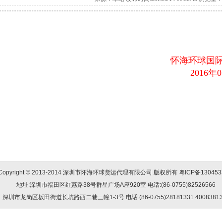
通知
俄速通小包欧洲敏感货专线小包因货物中转时效过慢，我
克斯坦正常走货，欧洲最后收货5月13日，请知悉，给您
怀海环球国际物流客
2016年05月1
Copyright © 2013-2014 深圳市怀海环球货运代理有限公司 版权所有
粤ICP备13045
地址:深圳市福田区红荔路38号群星广场A座920室 电话:(86-0755)82526566
深圳市龙岗区坂田街道长坑路西二巷三幢1-3号 电话:(86-0755)28181331 40083813