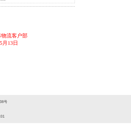
司暂停接收欧洲货物！
俄罗斯及
带来不便敬
户部
3日
338号
31